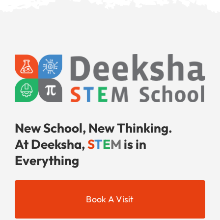
New School, New Thinking.
At Deeksha,
S
T
E
M
is in
Everything
Book A Visit