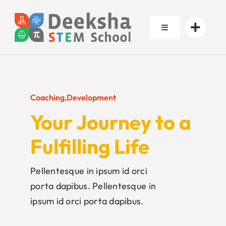
Skip
to
Toggle
content
Navigation
About Us
Coaching
,
Development
Resources
Your Journey to a
Admissions
Fulfilling Life
Contact Us
Pellentesque in ipsum id orci
porta dapibus. Pellentesque in
ipsum id orci porta dapibus.
Mandatory Disclosures